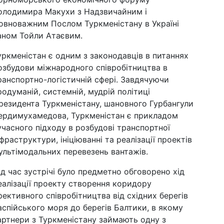
олодимира Макухи з Надзвичайним і
овноважним Послом Туркменістану в Україні
аном Тойли Атаєвим.
уркменістан є одним з законодавців в питаннях
озбудови міжнародного співробітництва в
ранспортно-логістичній сфері. Завдячуючи
родуманій, системній, мудрій політиці
резидента Туркменістану, шановного Гурбангули
ердимухамедова, Туркменістан є прикладом
учасного підходу в розбудові транспортної
нфраструктури, ініціюванні та реалізації проектів
ультімодальних перевезень вантажів.
ід час зустрічі було предметно обговорено хід
еалізації проекту створення коридору
фективного співробітництва від східних берегів
аспійського моря до берегів Балтики, в якому
артнери з Туркменістану займають одну з