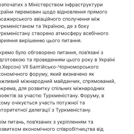
озпочатих з Міністерством інфраструктури
країни перемовин щодо відновлення прямого
асажирського авіаційного сполучення між
уркменістаном та Україною, де з боку
уркменістану створено атмосферу всебічного
прияння вирішенню цього питання.
кремо було обговорено питання, пов’язані з
ідготовкою та проведенням цього року в Україні
м.Херсон) VII Балтійсько-Чорноморського
кономічного форуму, який визначено як
ажливий міжнародний майданчик, спрямований,
окрема, для розвитку спільних міжнародних
роектів за участю Туркменістану. Форуму, в
кому очікується участь потужної та
вторитетної делегації з Туркменістану.
рім питань, пов’язаних з укріпленням та
озвитком економічного співробітництва від