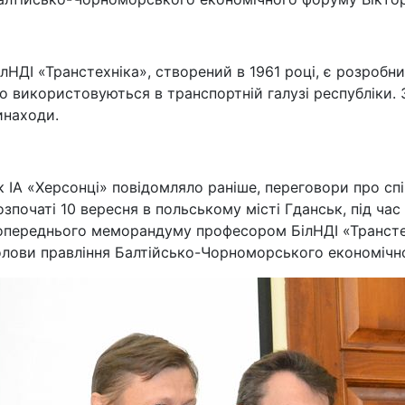
ілНДІ «Транстехніка», створений в 1961 році, є розробн
о використовуються в транспортній галузі республіки. 
инаходи.
к ІА «Херсонці» повідомляло раніше, переговори про с
озпочаті 10 вересня в польському місті Гданськ, під ч
опереднього меморандуму професором БілНДІ «Транстех
олови правління Балтійсько-Чорноморського економічн