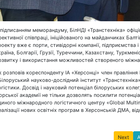
 підписанням меморандуму, БілНДІ «Транстехніка» офі
фективної співпраці, ініційованого на майданчиках Ба
роекту вже є порти, стивідорні компанії, підприємства і 
країна, Болгарії, Грузії, Туреччини, Казахстану, Туркме
озвитку і використання можливостей створеного міжнаро
к розповів кореспонденту ІА «Херсонці» член правлінн
Білоруський науково-дослідний інститут «Транстехніка» 
огістики. Досвід і науковий потенціал білоруських коле
орської академії не тільки дозволять посилити потенціа
диного міжнародного логістичного центру «Global Multim
еалізації нових освітніх програм в Херсонській ДМА, ві
Next
A