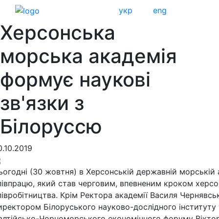
укр
eng
Херсонська
морська академія
формує наукові
зв'язки з
Білоруссю
0.10.2019
ьогодні (30 жовтня) в Херсонській державній морській
півпрацю, який став черговим, впевненим кроком херс
півробітництва. Крім Ректора академії Василя Чернявсь
иректором Білоруського науково-дослідного інституту 
алтійсько-Чорноморського економічного форуму Вікто