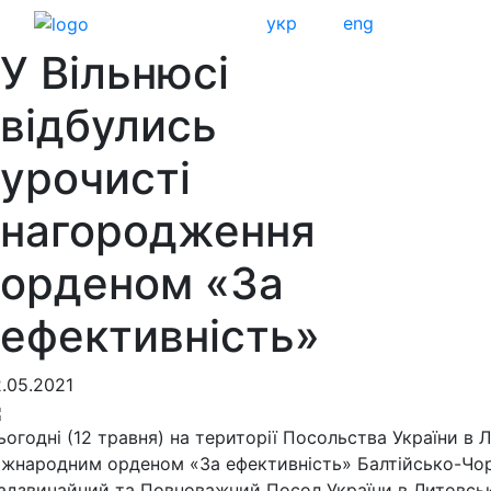
укр
eng
У Вільнюсі
відбулись
урочисті
нагородження
орденом «За
ефективність»
2.05.2021
ьогодні (12 травня) на території Посольства України в 
іжнародним орденом «За ефективність» Балтійсько-Чо
адзвичайний та Повноважний Посол України в Литовські