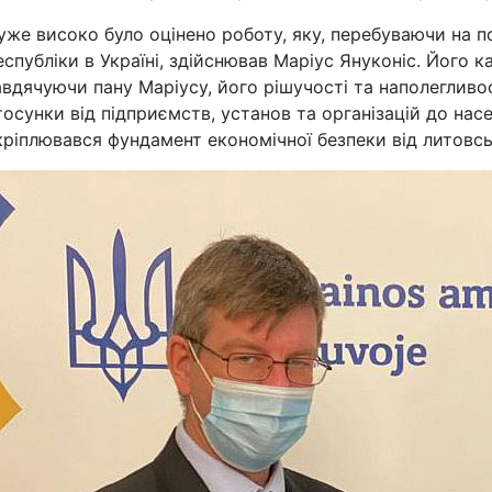
уже високо було оцінено роботу, яку, перебуваючи на 
еспубліки в Україні, здійснював Маріус Януконіс. Його к
авдячуючи пану Маріусу, його рішучості та наполегливо
тосунки від підприємств, установ та організацій до нас
кріплювався фундамент економічної безпеки від литовсь