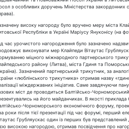
осол з особливих доручень Міністерства закордонних с
права).
азначену високу нагороду було вручено меру міста Клай
итовської Республіки в Україні Маріусу Януконісу (на фо
ід час урочистого нагородження було зазначено надзви
родовжує виконувати мер Клайпеди Вітаутас Грубляуск
ормуванню міцного міжнародного партнерського трикутн
лайпедського району (Литва), міста Гдиня та Поморськ
Україна). Зазначений партнерський трикутник, за анало
країни «люблінського трикутника» отримав назву «гдин
еалізації міждержавних ініціатив. Саме завдячуючи пану 
азових міст де проводиться Балтійсько-Чорноморський 
резентувались на його майданчиках. В якості приклада 
алтійсько-Чорноморського економічного форуму, проект
ва роки після тієї презентації під час форумі, перший 
ітаутас Грубляускас один із перших був представлений
ією високою нагородою, отримав посвідчення про наго