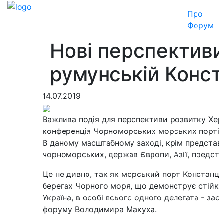
Про
Форум
Нові перспективи
румунській Конс
14.07.2019
Важлива подія для перспективи розвитку Хер
конференція Чорноморських морських портів 
В даному масштабному заході, крім представ
чорноморських, держав Європи, Азії, предста
Це не дивно, так як морський порт Констанц
берегах Чорного моря, що демонструє стійку 
Україна, в особі всього одного делегата - 
форуму Володимира Макуха.