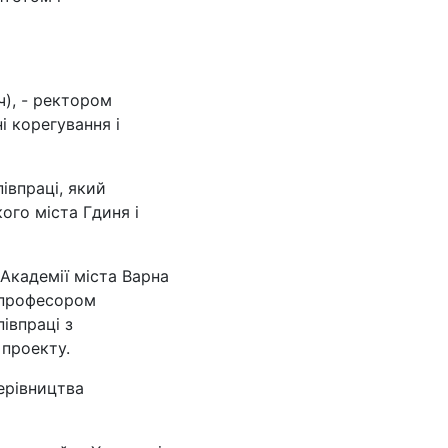
ч), - ректором
і корегування і
івпраці, який
го міста Гдиня і
Академії міста Варна
, професором
івпраці з
проекту.
ерівництва