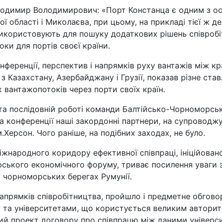
олодимир Володимирович: «Порт Констанца є одним з о
бласті і Миколаєва, при цьому, на прикладі тієї ж деле
 використовують для пошуку додаткових рішень співроб
и для портів своєї країни.
ференції, перспектив і напрямків руху вантажів між кра
 Казахстану, Азербайджану і Грузії, показав різне ставл
 вантажопотоків через порти своїх країн.
та послідовній роботі команди Балтійсько-Чорноморсь
на конференції наші закордонні партнери, на супроводж
Херсон. Чого раніше, на подібних заходах, не було.
жнародного коридору ефективної співпраці, ініційован
ького економічного форуму, триває посилення уваги з
а чорноморських берегах Румунії.
напрямків співробітництва, пройшло і предметне обгов
и та університетами, що користується великим автори
ний проект договору про співпрацю між даними універс