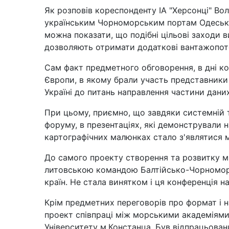
Як розповів кореспонденту ІА "Херсонці" В
українським Чорноморським портам Одеської о
можна показати, що подібні цільові заходи
дозволяють отримати додаткові вантажопоток
Сам факт предметного обговорення, в дні кон
Європи, в якому брали участь представники з
Україні до питань направлення частини даних
При цьому, приємно, що завдяки системній 
форуму, в презентаціях, які демонстрували 
картографічних малюнках стало з'являтися м.
До самого проекту створення та розвитку мі
литовською командою Балтійсько-Чорноморс
країн. Не стала винятком і ця конференція н
Крім предметних переговорів про формат і 
проект співпраці між морськими академіям
Університету м.Констанца. Був відпрацьова