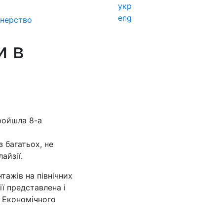
укр
eng
нерство
и в
ройшла 8-а
 багатьох, не
айзії.
тажів на північних
представлена ​​і
о Економічного