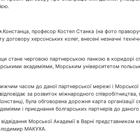
ією.
м.Констанца, професор Костел Станка (на фото правору
у договору херсонських колег, внесені незначні технічн
ци стане черговою партнерською ланкою в коридорі сп
ськими академіями, Морським університетом польсько
лижчим часом до даної партнерської мережі і Морської 
о відповідає за розвиток міжнародного співробітництва
Констанці, була обговорена дорожня карта організації сп
міями і приєднання болгарських партнерів до даного 
 відвідання Морської Академії в Варні представником к
Володимир МАКУХА.