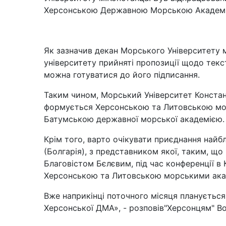
Херсонською Державною Морською Академ
Як зазначив декан Морського Університету 
університету прийняті пропозиції щодо текст
можна готуватися до його підписання.
Таким чином, Морський Університет Констан
формується Херсонською та Литовською мор
Батумською державної морської академією.
Крім того, варто очікувати приєднання найб
(Болгарія), з представником якої, таким, щ
Благовістом Бєлєвим, під час конференції в 
Херсонською та Литовською морськими акаде
Вже наприкінці поточного місяця планується
Херсонської ДМА», - розповів"Херсонцям" 