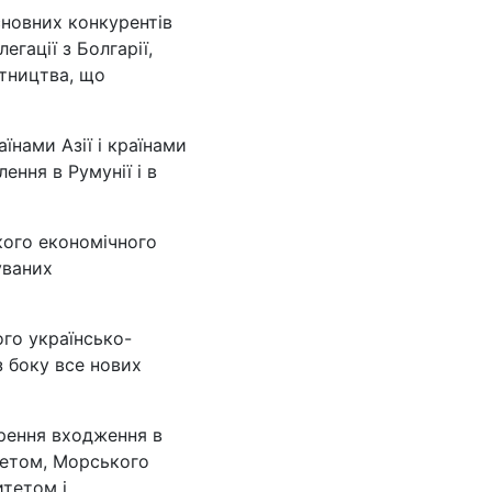
сновних конкурентів
гації з Болгарії,
ітництва, що
їнами Азії і країнами
ення в Румунії і в
кого економічного
уваних
ого українсько-
 боку все нових
орення входження в
тетом, Морського
итетом і