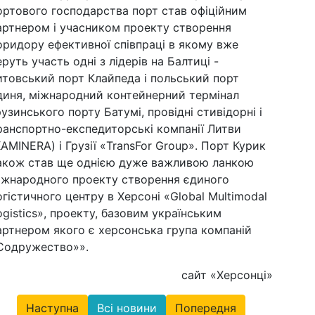
ортового господарства порт став офіційним
артнером і учасником проекту створення
оридору ефективної співпраці в якому вже
еруть участь одні з лідерів на Балтиці -
итовський порт Клайпеда і польський порт
диня, міжнародний контейнерний термінал
рузинського порту Батумі, провідні стивідорні і
ранспортно-експедиторські компанії Литви
KAMINERA) і Грузії «TransFor Group». Порт Курик
акож став ще однією дуже важливою ланкою
іжнародного проекту створення єдиного
огістичного центру в Херсоні «Global Multimodal
ogistics», проекту, базовим українським
артнером якого є херсонська група компаній
Содружество»».
сайт «Херсонці»
Наступна
Всі новини
Попередня