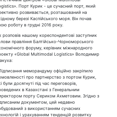
ogistics». Порт Курик - це сучасний порт, який
фективно розвивається, розташований на
хідному березі Каспійського моря. Він почав
вою роботу в грудні 2016 року.
к розповів нашому кореспондентові заступник
олови правління Балтійсько-Чорноморського
кономічного форуму, керівник міжнародного
роекту «Global Multimodal Logistics» Володимир
акуха:
Підписання меморандуму офіційно закріпило
омовленості про партнерство з портом Курик,
кі були досягнуті під час переговорів,
роведених в Казахстані з Генеральним
иректором порту Сериком Ахметовим. Згідно з
ідписаним документом, цей недавно
обудований з використанням сучасних
ехнологій і урахуванням тенденцій розвитку