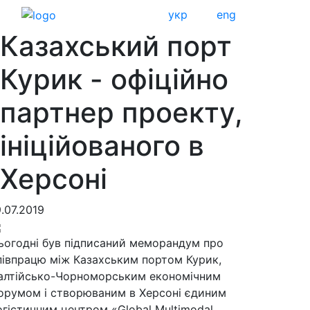
укр
eng
Казахський порт
Курик - офіційно
партнер проекту,
ініційованого в
Херсоні
9.07.2019
ьогодні був підписаний меморандум про
півпрацю між Казахським портом Курик,
алтійсько-Чорноморським економічним
орумом і створюваним в Херсоні єдиним
огістичним центром «Global Multimodal