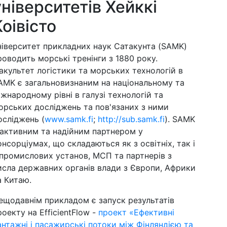
університетів Хейккі
Коівісто
ніверситет прикладних наук Сатакунта (SAMK)
роводить морські тренінги з 1880 року.
акультет логістики та морських технологій в
AMK є загальновизнаним на національному та
іжнародному рівні в галузі технологій та
орських досліджень та пов'язаних з ними
осліджень (
www.samk.fi
;
http://sub.samk.fi
). SAMK
 активним та надійним партнером у
онсорціумах, що складаються як з освітніх, так і
 промислових установ, МСП та партнерів з
исла державних органів влади з Європи, Африки
а Китаю.
ещодавнім прикладом є запуск результатів
роекту на EfficientFlow -
проект «Ефективні
антажні і пасажирські потоки між Фінляндією та