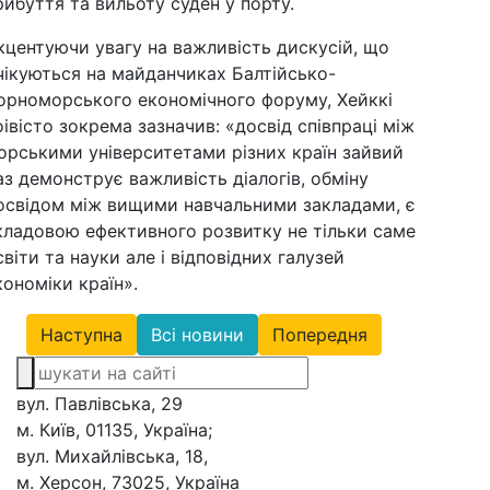
рибуття та вильоту суден у порту.
кцентуючи увагу на важливість дискусій, що
чікуються на майданчиках Балтійсько-
орноморського економічного форуму, Хейккі
оівісто зокрема зазначив: «досвід співпраці між
орськими університетами різних країн зайвий
аз демонструє важливість діалогів, обміну
освідом між вищими навчальними закладами, є
кладовою ефективного розвитку не тільки саме
світи та науки але і відповідних галузей
кономіки країн».
Наступна
Всі новини
Попередня
вул. Павлівська, 29
м. Київ, 01135, Україна;
вул. Михайлівська, 18,
м. Херсон, 73025, Україна