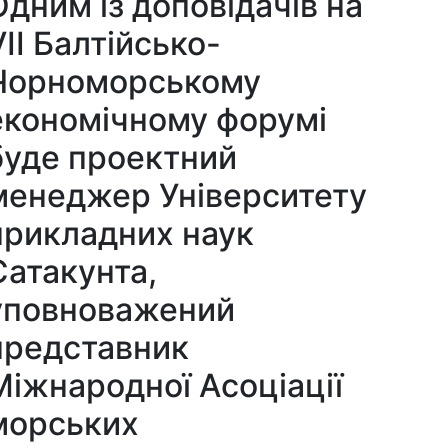
Одним із доповідачів на
VII Балтійсько-
Чорноморському
економічному форумі
буде проектний
менеджер Університету
прикладних наук
Сатакунта,
уповноважений
представник
Міжнародної Асоціації
морських