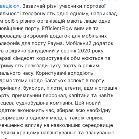
вецією»
. Зазвичай різні учасники портової
іяльності телефонують одне одному, наприклад
ім осіб з різних організацій мають лише одне
повіщення порту. EfficientFlow вивчив та
провадив цифровий додаток для мобільних
елефонів для порту Раума. Мобільний додаток
ув офіційно запущений у серпні 2020 року.
аразі сімдесят користувачів обмінюються та
тримують розклади руху порту в режимі
еального часу. Користувачі володіють
ідомостями щодо багатьох аспектів порту:
ермінали, буксири, пілоти, агенти, адміністрація
орту, причальний персонал, капітани та навіть
ісцева суднобудівна компанія. Цей новий
одаток економить час, збирає всю необхідну
нформацію в одному місці, а також сприяє
меншенню впливу на навколишнє середовище
авдяки кращому налаштуванню та плануванню