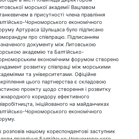
итовської морської академії Вацлавом
танкевичем в присутності члена правління
алтійсько-Чорноморського економічного
оруму Артураса Шульцаса було підписано
еморандум про співпрацю. Підписанням
азначеного документу між Литовською
орською академію та Балтійсько-
орноморським економічним форумом створено
ундамент розвитку співпраці між морськими
кадеміями та університетами. Офіційне
акріплення цього партнерства є складовою
астиною проекту щодо створення і розвитку
іжнародного коридору ефективного
півробітницта, ініційованого на майданчиках
алтійсько-Чорноморського економічного
оруму.
к розповів нашому кореспондентові заступник
олови правління Балтійсько-Чорноморського