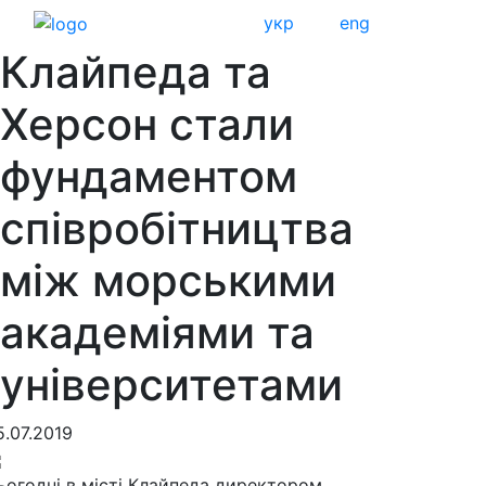
укр
eng
Клайпеда та
Херсон стали
фундаментом
співробітництва
між морськими
академіями та
університетами
5.07.2019
ьогодні в місті Клайпеда директором