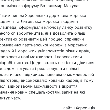
кономічного форуму Володимир Макуха:
Таким чином Херсонська державна морська
кадемія та Литовська морська академія
Клайпеда) сформували ключову ланку розвитку
аного співробітництва, яка дозволить більш
фективно розвивати цей процес, сприяючи
ормуванню партнерської мережі з морських
кадемій і морських університетів різних країн,
творювати нові можливості і перспективи
півробітництва. Це дозволить не тільки ділитися
освідом, готувати і реалізовувати спільні
роекти, але і відкриває нове вікно можливостей
 підготовці висококваліфікованих кадрів, в тому
ислі відкриваючи можливості відкриття
авчання новим спеціальностям, запит на які
иктує час».
сайт «Херсонці»