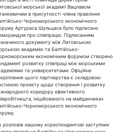
итовської морської академії Вацлавом
танкевичем в присутності члена правління
алтійсько-Чорноморського економічного
оруму Артураса Шульцаса було підписано
еморандум про співпрацю. Підписанням
азначеного документу між Литовською
орською академію та Балтійсько-
орноморським економічним форумом створено
ундамент розвитку співпраці між морськими
кадеміями та університетами. Офіційне
акріплення цього партнерства є складовою
астиною проекту щодо створення і розвитку
іжнародного коридору ефективного
півробітницта, ініційованого на майданчиках
алтійсько-Чорноморського економічного
оруму.
к розповів нашому кореспондентові заступник
олови правління Балтійсько-Чорноморського