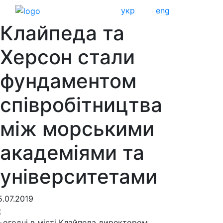
укр
eng
Клайпеда та
Херсон стали
фундаментом
співробітництва
між морськими
академіями та
університетами
5.07.2019
ьогодні в місті Клайпеда директором