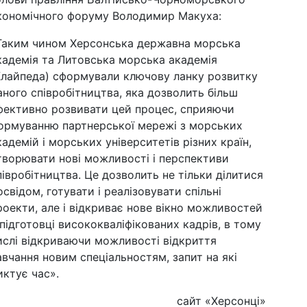
кономічного форуму Володимир Макуха:
Таким чином Херсонська державна морська
кадемія та Литовська морська академія
Клайпеда) сформували ключову ланку розвитку
аного співробітництва, яка дозволить більш
фективно розвивати цей процес, сприяючи
ормуванню партнерської мережі з морських
кадемій і морських університетів різних країн,
творювати нові можливості і перспективи
півробітництва. Це дозволить не тільки ділитися
освідом, готувати і реалізовувати спільні
роекти, але і відкриває нове вікно можливостей
 підготовці висококваліфікованих кадрів, в тому
ислі відкриваючи можливості відкриття
авчання новим спеціальностям, запит на які
иктує час».
сайт «Херсонці»